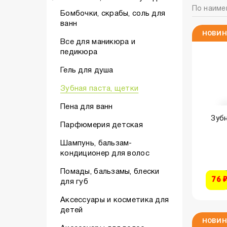
По наиме
Бомбочки, скрабы, соль для
ванн
НОВИН
Все для маникюра и
педикюра
Гель для душа
Зубная паста, щетки
Пена для ванн
Зубн
Парфюмерия детская
Шампунь, бальзам-
кондиционер для волос
Помады, бальзамы, блески
76 
для губ
Аксессуары и косметика для
детей
НОВИН