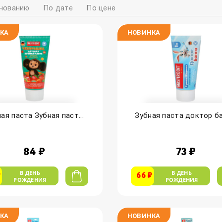
нованию
По дате
По цене
КА
НОВИНКА
ая паста Зубная паст...
Зубная паста доктор бан
84 ₽
73 ₽
В ДЕНЬ
В ДЕНЬ
₽
66 ₽
РОЖДЕНИЯ
РОЖДЕНИЯ
КА
НОВИНКА