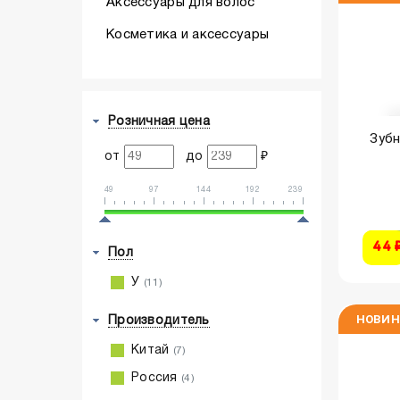
Аксессуары для волос
Косметика и аксессуары
Розничная цена
Зубн
от
до
₽
49
97
144
192
239
44 
Пол
У
(11)
НОВИН
Производитель
Китай
(7)
Россия
(4)