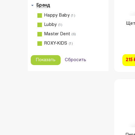
Бренд
Happy Baby
(1)
Щетк
Lubby
(1)
Master Dent
(6)
ROXY-KIDS
(1)
215 
Сбросить
Перв