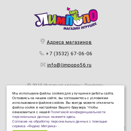
Адреса магазинов
+7 (3532) 67-06-06
info@limpopo56.ru
© 2019 Интернет магазин «Лимпопо»
Мы используем файлы cookies для улучшения работы сайта.
Оставаясь на нашем сайте, вы соглашаетесь с условиями
Политика конфиденциальности персональных данных
использования файлов cookies. Вы всегда можете отключить
Политика защиты и обработки персональных данных
файлы cookie в настройках Вашего браузера. Чтобы
ознакомиться с нашей
Политикой конфиденциальности
Согласие Пользователя на обработку персональных
персональных данных нажмите здесь
.
данных
Согласие на обработку персональных данных с помощью
сервиса «Яндекс.Метрика»
.
Согласие на обработку персональных данных с помощью