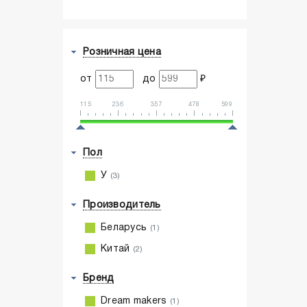
Розничная цена
от
до
₽
115
236
357
478
599
Пол
У
(3)
Производитель
Беларусь
(1)
Китай
(2)
Бренд
Dream makers
(1)