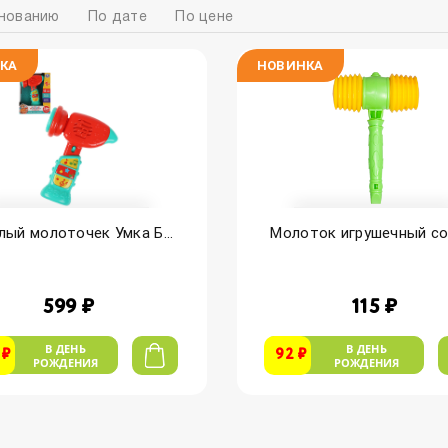
нованию
По дате
По цене
КА
НОВИНКА
лый молоточек Умка Б...
Молоток игрушечный со 
599 ₽
115 ₽
В ДЕНЬ
В ДЕНЬ
 ₽
92 ₽
РОЖДЕНИЯ
РОЖДЕНИЯ