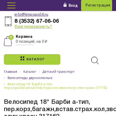
Вход
Регистрация
info@limpopo56.ru
8 (3532) 67-06-06
Вам перезвонить?
Корзина
0 позиций, на 0 ₽
КАТАЛОГ
Главная
Каталог
Детский транспорт
Велосипеды двухколесные
Велосипед 18" Барби a-тип,
пер.корз,багажн,встав.страх.кол,звон,полу-слик красн 317162
Велосипед 18" Барби a-тип,
пер.корз,багажн,встав.страх.кол,зв