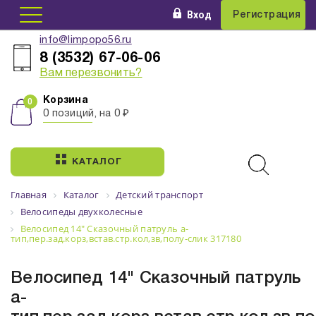
Вход
Регистрация
info@limpopo56.ru
8 (3532) 67-06-06
Вам перезвонить?
Корзина
0 позиций, на 0 ₽
КАТАЛОГ
Главная
Каталог
Детский транспорт
Велосипеды двухколесные
Велосипед 14" Сказочный патруль a-
тип,пер.зад.корз,встав.стр.кол,зв,полу-слик 317180
Велосипед 14" Сказочный патруль
a-