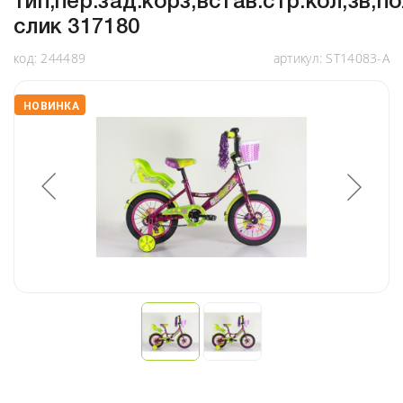
тип,пер.зад.корз,встав.стр.кол,зв,по
слик 317180
код:
244489
артикул:
ST14083-A
НОВИНКА