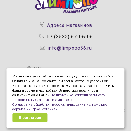
Адреса магазинов
+7 (3532) 67-06-06
info@limpopo56.ru
© 2019 Интернет магазин «Лимпопо»
Мы используем файлы cookies для улучшения работы сайта.
Оставаясь на нашем сайте, вы соглашаетесь с условиями
Политика конфиденциальности персональных данных
использования файлов cookies. Вы всегда можете отключить
Политика защиты и обработки персональных данных
файлы cookie в настройках Вашего браузера. Чтобы
ознакомиться с нашей
Политикой конфиденциальности
Согласие Пользователя на обработку персональных
персональных данных нажмите здесь
.
данных
Согласие на обработку персональных данных с помощью
сервиса «Яндекс.Метрика»
.
Согласие на обработку персональных данных с помощью
Я согласен
сервиса «Яндекс.Метрика»