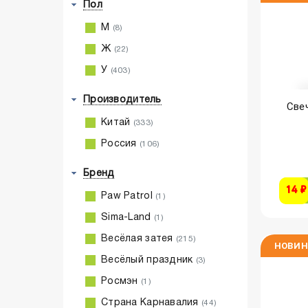
Пол
М
(8)
Ж
(22)
У
(403)
Производитель
Свеч
Китай
(333)
Россия
(106)
Бренд
14 ₽
Paw Patrol
(1)
Sima-Land
(1)
Весёлая затея
(215)
НОВИН
Весёлый праздник
(3)
Росмэн
(1)
Страна Карнавалия
(44)