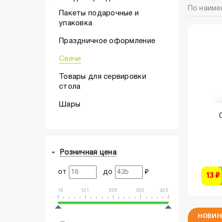
По наиме
Пакеты подарочные и
упаковка
Праздничное оформление
Свечи
Товары для сервировки
стола
Шары
Розничная цена
от
до
₽
13 ₽
16
121
226
330
435
НОВИН