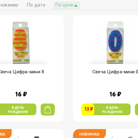
нованию
По дате
По цене
Свеча Цифра-мини 8
Свеча Цифра-мини 
16 ₽
16 ₽
В ДЕНЬ
В ДЕНЬ
13 ₽
РОЖДЕНИЯ
РОЖДЕНИЯ
КА
НОВИНКА