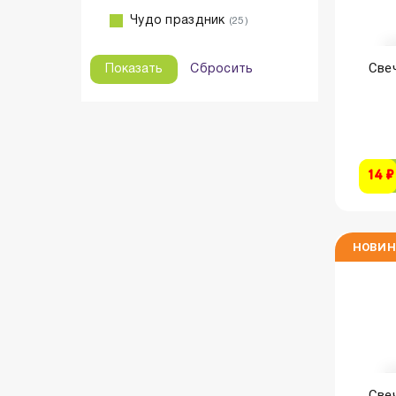
Чудо праздник
(25)
Свеч
Сбросить
14 ₽
НОВИН
Свеч