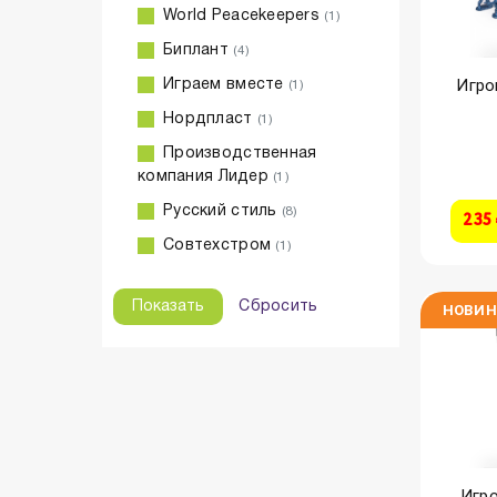
World Peacekeepers
(1)
Биплант
(4)
Игро
Играем вместе
(1)
Нордпласт
(1)
Производственная
компания Лидер
(1)
Русский стиль
(8)
235
Совтехстром
(1)
Сбросить
НОВИН
Игро