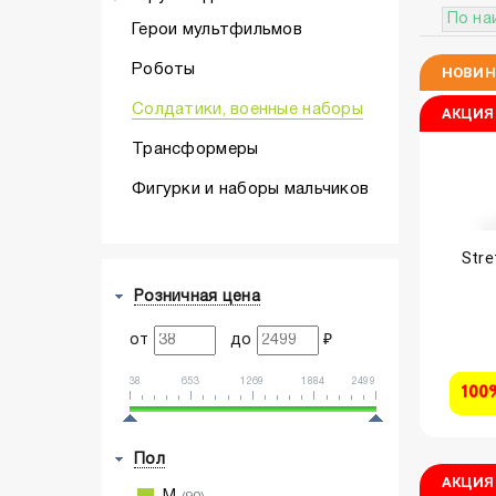
По на
Герои мультфильмов
Роботы
НОВИН
Солдатики, военные наборы
АКЦИЯ
Трансформеры
Фигурки и наборы мальчиков
Stre
Розничная цена
от
до
₽
38
653
1269
1884
2499
100
Пол
АКЦИЯ