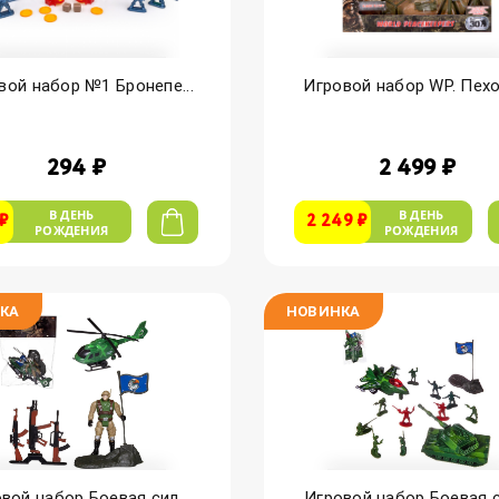
вой набор №1 Бронепе...
Игровой набор WP. Пехот
294 ₽
2 499 ₽
В ДЕНЬ
В ДЕНЬ
 ₽
2 249 ₽
РОЖДЕНИЯ
РОЖДЕНИЯ
КА
НОВИНКА
вой набор Боевая сил...
Игровой набор Боевая си