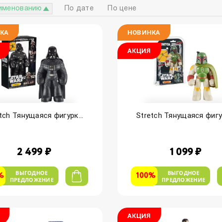
именованию
По дате
По цене
КА
НОВИНКА
АКЦИЯ
tch Тянущаяся фигурк...
Stretch Тянущаяся фигур
2 499 ₽
1 099 ₽
ВЫГОДНОЕ
ВЫГОДНОЕ
%
100%
ПРЕДЛОЖЕНИЕ
ПРЕДЛОЖЕНИЕ
АКЦИЯ