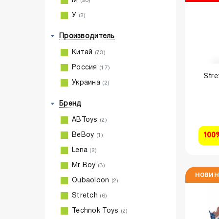
М
(90)
У
(2)
Производитель
Китай
(73)
Россия
(17)
Stre
Украина
(2)
Бренд
ABToys
(2)
100
BeBoy
(1)
Lena
(2)
Mr Boy
(3)
НОВИН
Oubaoloon
(2)
Stretch
(6)
Technok Toys
(2)