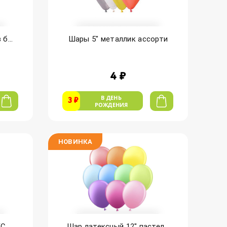
б...
Шары 5" металлик ассорти
4 ₽
В ДЕНЬ
3 ₽
РОЖДЕНИЯ
НОВИНКА
 ...
Шар латексный 12" пастел...