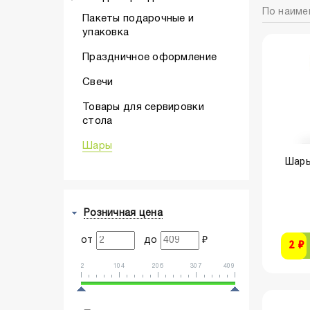
По наиме
Пакеты подарочные и
упаковка
Праздничное оформление
Свечи
Товары для сервировки
стола
Шары
Шары
Розничная цена
от
до
₽
2 ₽
2
104
206
307
409