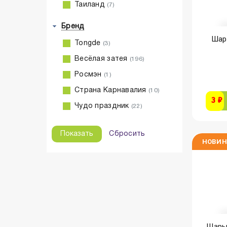
Таиланд
(7)
Бренд
Шары
Tongde
(3)
Весёлая затея
(196)
Росмэн
(1)
Страна Карнавалия
(10)
3 ₽
Чудо праздник
(22)
Сбросить
НОВИН
Шары 