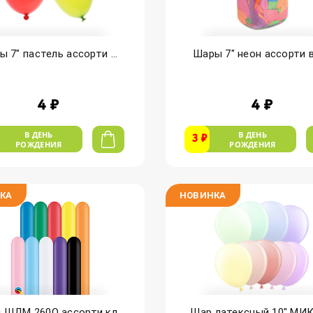
 7" пастель ассорти ...
Шары 7" неон ассорти в 
4 ₽
4 ₽
В ДЕНЬ
В ДЕНЬ
3 ₽
РОЖДЕНИЯ
РОЖДЕНИЯ
КА
НОВИНКА
ШДМ 260Q ассорти кл...
Шар латексный 10" МИКС,