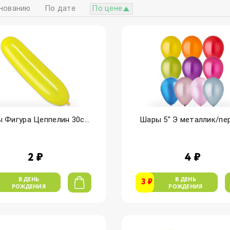
нованию
По дате
По цене
 Фигура Цеппелин 30с...
Шары 5" Э металлик/перл
2 ₽
4 ₽
В ДЕНЬ
В ДЕНЬ
3 ₽
РОЖДЕНИЯ
РОЖДЕНИЯ