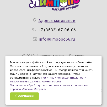
Адреса магазинов
+7 (3532) 67-06-06
info@limpopo56.ru
© 2019 Интернет магазин «Лимпопо»
Мы используем файлы cookies для улучшения работы сайта.
Оставаясь на нашем сайте, вы соглашаетесь с условиями
Политика конфиденциальности персональных данных
использования файлов cookies. Вы всегда можете отключить
Политика защиты и обработки персональных данных
файлы cookie в настройках Вашего браузера. Чтобы
ознакомиться с нашей
Политикой конфиденциальности
Согласие Пользователя на обработку персональных
персональных данных нажмите здесь
.
данных
Согласие на обработку персональных данных с помощью
сервиса «Яндекс.Метрика»
.
Согласие на обработку персональных данных с помощью
Я согласен
сервиса «Яндекс.Метрика»