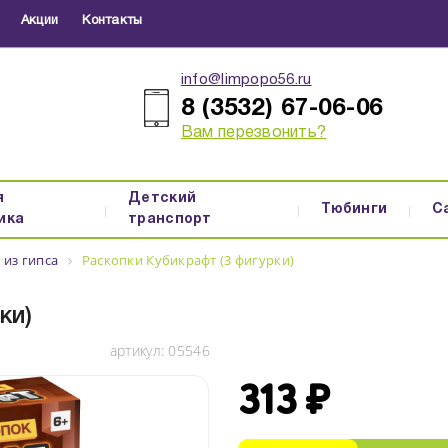
Акции
Контакты
info@limpopo56.ru
8 (3532) 67-06-06
Вам перезвонить?
я
Детский
Тюбинги
С
ика
транспорт
 из гипса
Раскопки Кубикрафт (3 фигурки)
ки)
артикул:
05546
313 ₽