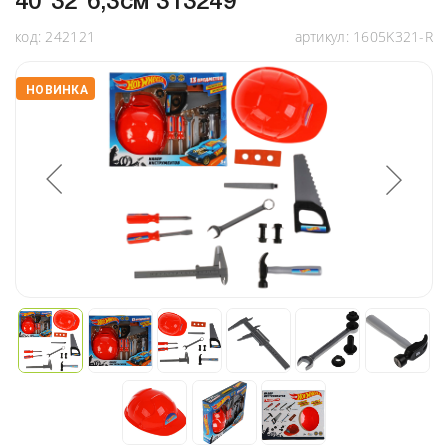
40*32*6,3см 313249
код:
242121
артикул:
1605K321-R
НОВИНКА