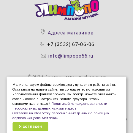
Адреса магазинов
+7 (3532) 67-06-06
info@limpopo56.ru
© 2019 Интернет магазин «Лимпопо»
Мы используем файлы cookies для улучшения работы сайта.
Оставаясь на нашем сайте, вы соглашаетесь с условиями
Политика конфиденциальности персональных данных
использования файлов cookies. Вы всегда можете отключить
Политика защиты и обработки персональных данных
файлы cookie в настройках Вашего браузера. Чтобы
ознакомиться с нашей
Политикой конфиденциальности
Согласие Пользователя на обработку персональных
персональных данных нажмите здесь
.
данных
Согласие на обработку персональных данных с помощью
сервиса «Яндекс.Метрика»
.
Согласие на обработку персональных данных с помощью
Я согласен
сервиса «Яндекс.Метрика»