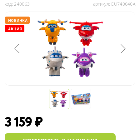
код:
240063
артикул:
EU740040A
НОВИНКА
АКЦИЯ
3 159 ₽