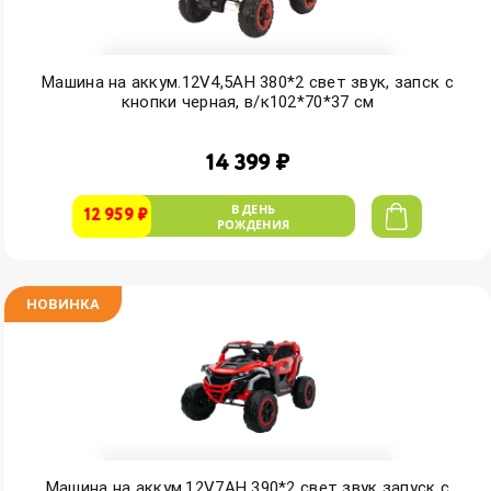
Машина на аккум.12V4,5AH 380*2 свет звук, запск с
кнопки черная, в/к102*70*37 см
14 399 ₽
В ДЕНЬ
12 959 ₽
РОЖДЕНИЯ
НОВИНКА
Машина на аккум.12V7AH 390*2 свет звук запуск с