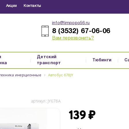
Акции
Контакты
info@limpopo56.ru
8 (3532) 67-06-06
Вам перезвонить?
я
Детский
Тюбинги
С
ика
транспорт
цтехника инерционные
Автобус 678JY
артикул:
JY678A
139 ₽