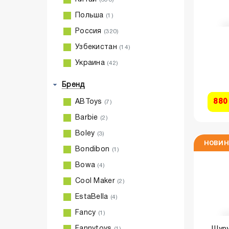
Польша
(1)
Россия
(320)
Узбекистан
(14)
Украина
(42)
Бренд
880
ABToys
(7)
Barbie
(2)
Boley
(3)
НОВИН
Bondibon
(1)
Bowa
(4)
Cool Maker
(2)
EstaBella
(4)
Fancy
(1)
Шуру
Fannytoys
(1)