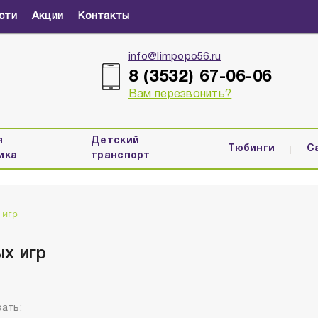
сти
Акции
Контакты
info@limpopo56.ru
8 (3532) 67-06-06
Вам перезвонить?
я
Детский
Тюбинги
С
ика
транспорт
 игр
х игр
ать: