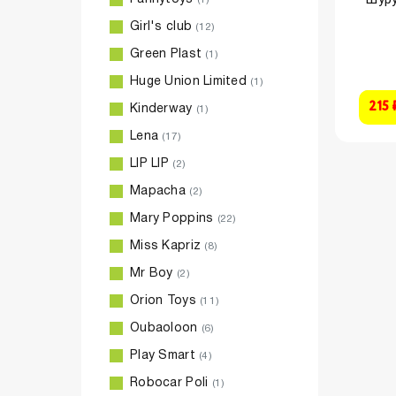
Girl's club
(12)
Green Plast
(1)
Huge Union Limited
(1)
215 
Kinderway
(1)
Lena
(17)
LIP LIP
(2)
Mapacha
(2)
Mary Poppins
(22)
Miss Kapriz
(8)
Mr Boy
(2)
Orion Toys
(11)
Oubaoloon
(6)
Play Smart
(4)
Robocar Poli
(1)