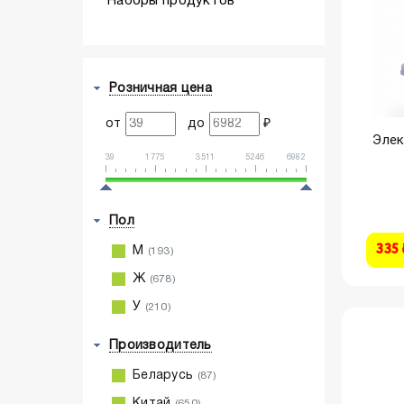
Наборы продуктов
Розничная цена
от
до
₽
Элек
39
1775
3511
5246
6982
Пол
335 
М
(193)
Ж
(678)
У
(210)
Производитель
Беларусь
(87)
Китай
(650)