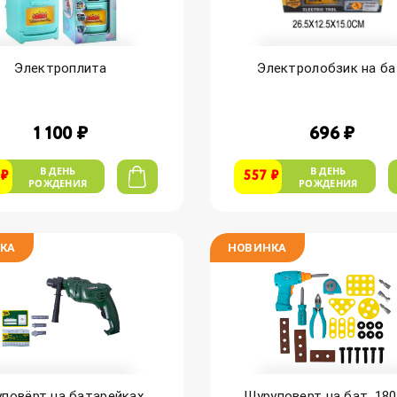
Электроплита
Электролобзик на ба
1 100 ₽
696 ₽
В ДЕНЬ
В ДЕНЬ
 ₽
557 ₽
РОЖДЕНИЯ
РОЖДЕНИЯ
КА
НОВИНКА
повёрт на батарейках...
Шуруповерт на бат. 1801