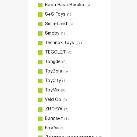
Rosti Rasti Baraka
(3)
S+S Toys
(1)
Sima-Land
(3)
Smoby
(1)
Technok Toys
(27)
TEGOLE/R
(3)
Tongde
(7)
ToyBola
(3)
ToyCity
(1)
ToyMix
(6)
Veld Co
(5)
ZHORYA
(3)
Биплант
(1)
Бэмби
(2)