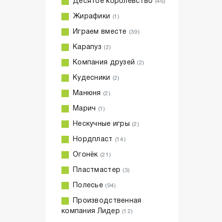
Десятое королевство
(46)
Жирафики
(1)
Играем вместе
(39)
Карапуз
(2)
Компания друзей
(2)
Кудесники
(2)
Манюня
(2)
Марич
(1)
Нескучные игры
(2)
Нордпласт
(14)
Огонёк
(21)
Пластмастер
(3)
Полесье
(94)
Производственная
компания Лидер
(12)