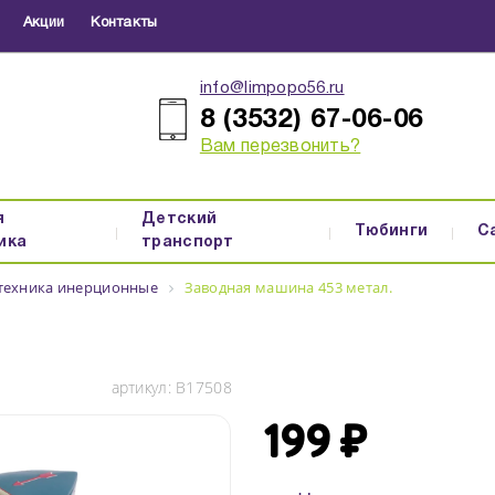
Акции
Контакты
info@limpopo56.ru
8 (3532) 67-06-06
Вам перезвонить?
я
Детский
Тюбинги
С
ика
транспорт
цтехника инерционные
Заводная машина 453 метал.
артикул:
В17508
199 ₽