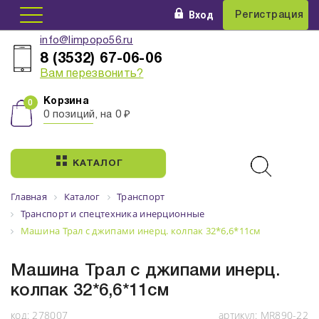
Вход
Регистрация
info@limpopo56.ru
8 (3532) 67-06-06
Вам перезвонить?
Корзина
0 позиций, на 0 ₽
КАТАЛОГ
Главная
Каталог
Транспорт
Транспорт и спецтехника инерционные
Машина Трал с джипами инерц. колпак 32*6,6*11см
Машина Трал с джипами инерц.
колпак 32*6,6*11см
код:
278007
артикул:
MR890-22