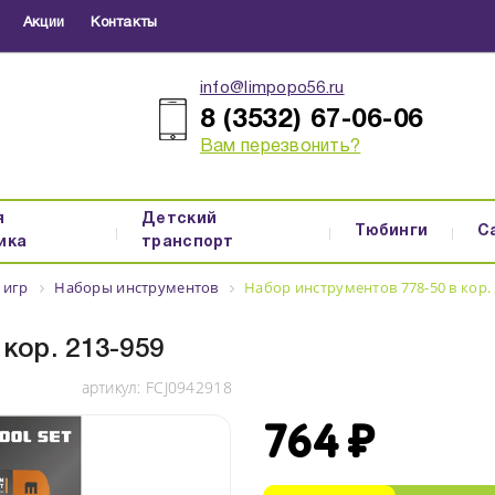
Акции
Контакты
info@limpopo56.ru
8 (3532) 67-06-06
Вам перезвонить?
я
Детский
Тюбинги
С
ика
транспорт
 игр
Наборы инструментов
Набор инструментов 778-50 в кор. 
кор. 213-959
артикул:
FCJ0942918
764 ₽