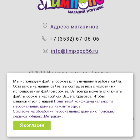
Адреса магазинов
+7 (3532) 67-06-06
info@limpopo56.ru
© 2019 Интернет магазин «Лимпопо»
Мы используем файлы cookies для улучшения работы сайта.
Оставаясь на нашем сайте, вы соглашаетесь с условиями
Политика конфиденциальности персональных данных
использования файлов cookies. Вы всегда можете отключить
Политика защиты и обработки персональных данных
файлы cookie в настройках Вашего браузера. Чтобы
ознакомиться с нашей
Политикой конфиденциальности
Согласие Пользователя на обработку персональных
персональных данных нажмите здесь
.
данных
Согласие на обработку персональных данных с помощью
сервиса «Яндекс.Метрика»
.
Согласие на обработку персональных данных с помощью
Я согласен
сервиса «Яндекс.Метрика»