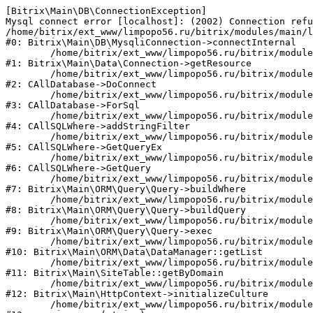
[Bitrix\Main\DB\ConnectionException] 

Mysql connect error [localhost]: (2002) Connection refu
/home/bitrix/ext_www/limpopo56.ru/bitrix/modules/main/l
#0: Bitrix\Main\DB\MysqliConnection->connectInternal

	/home/bitrix/ext_www/limpopo56.ru/bitrix/modules/main/lib/data/connection.php:53

#1: Bitrix\Main\Data\Connection->getResource

	/home/bitrix/ext_www/limpopo56.ru/bitrix/modules/main/classes/general/database.php:311

#2: CAllDatabase->DoConnect

	/home/bitrix/ext_www/limpopo56.ru/bitrix/modules/main/classes/general/database.php:699

#3: CAllDatabase->ForSql

	/home/bitrix/ext_www/limpopo56.ru/bitrix/modules/main/classes/general/sqlwhere.php:840

#4: CAllSQLWhere->addStringFilter

	/home/bitrix/ext_www/limpopo56.ru/bitrix/modules/main/classes/general/sqlwhere.php:405

#5: CAllSQLWhere->GetQueryEx

	/home/bitrix/ext_www/limpopo56.ru/bitrix/modules/main/classes/general/sqlwhere.php:281

#6: CAllSQLWhere->GetQuery

	/home/bitrix/ext_www/limpopo56.ru/bitrix/modules/main/lib/orm/query/query.php:2270

#7: Bitrix\Main\ORM\Query\Query->buildWhere

	/home/bitrix/ext_www/limpopo56.ru/bitrix/modules/main/lib/orm/query/query.php:2508

#8: Bitrix\Main\ORM\Query\Query->buildQuery

	/home/bitrix/ext_www/limpopo56.ru/bitrix/modules/main/lib/orm/query/query.php:942

#9: Bitrix\Main\ORM\Query\Query->exec

	/home/bitrix/ext_www/limpopo56.ru/bitrix/modules/main/lib/orm/data/datamanager.php:503

#10: Bitrix\Main\ORM\Data\DataManager::getList

	/home/bitrix/ext_www/limpopo56.ru/bitrix/modules/main/lib/site.php:152

#11: Bitrix\Main\SiteTable::getByDomain

	/home/bitrix/ext_www/limpopo56.ru/bitrix/modules/main/lib/httpcontext.php:97

#12: Bitrix\Main\HttpContext->initializeCulture

	/home/bitrix/ext_www/limpopo56.ru/bitrix/modules/main/include.php:52
