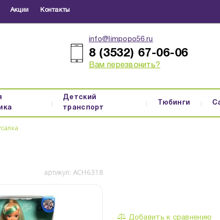
Акции
Контакты
info@limpopo56.ru
8 (3532) 67-06-06
Вам перезвонить?
я
Детский
Тюбинги
С
ика
транспорт
усалка
артикул:
ACH6318
Добавить к сравнению