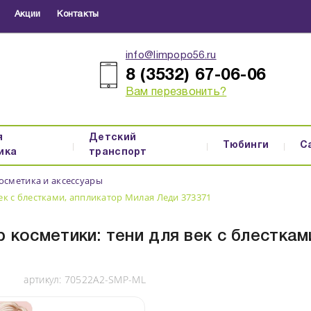
Акции
Контакты
info@limpopo56.ru
8 (3532) 67-06-06
Вам перезвонить?
я
Детский
Тюбинги
С
ика
транспорт
осметика и аксессуары
ек с блестками, аппликатор Милая Леди 373371
 косметики: тени для век с блестка
артикул:
70522A2-SMP-ML