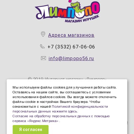
Адреса магазинов
+7 (3532) 67-06-06
info@limpopo56.ru
© 2019 Интернет магазин «Лимпопо»
Мы используем файлы cookies для улучшения работы сайта.
Оставаясь на нашем сайте, вы соглашаетесь с условиями
Политика конфиденциальности персональных данных
использования файлов cookies. Вы всегда можете отключить
Политика защиты и обработки персональных данных
файлы cookie в настройках Вашего браузера. Чтобы
ознакомиться с нашей
Политикой конфиденциальности
Согласие Пользователя на обработку персональных
персональных данных нажмите здесь
.
данных
Согласие на обработку персональных данных с помощью
сервиса «Яндекс.Метрика»
.
Согласие на обработку персональных данных с помощью
Я согласен
сервиса «Яндекс.Метрика»