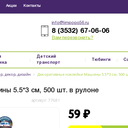
Акции
Контакты
info@limpopo56.ru
8 (3532) 67-06-06
Вам перезвонить?
я
Детский
Тюбинги
С
ика
транспорт
р, декор, дизайн
Декоративные наклейки Машины 5.5*3 см, 500 ш
ы 5.5*3 см, 500 шт. в рулоне
артикул:
77681
59 ₽