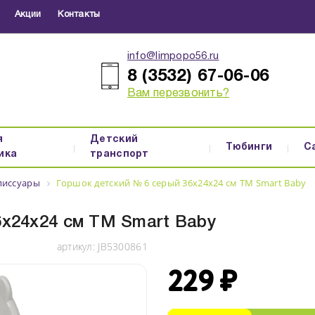
Акции
Контакты
info@limpopo56.ru
8 (3532) 67-06-06
Вам перезвонить?
я
Детский
Тюбинги
С
ика
транспорт
писсуары
Горшок детский № 6 серый 36х24х24 см ТМ Smart Ваby
6х24х24 см ТМ Smart Ваby
артикул:
JB5300861
229 ₽