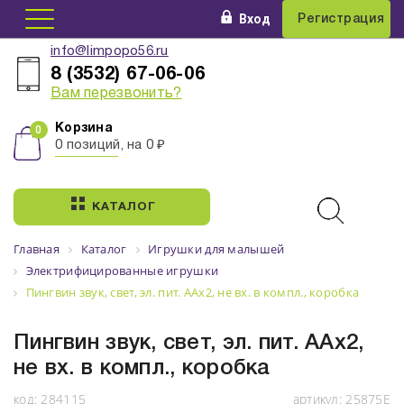
Вход
Регистрация
info@limpopo56.ru
8 (3532) 67-06-06
Вам перезвонить?
Корзина
0 позиций, на 0 ₽
КАТАЛОГ
Главная
Каталог
Игрушки для малышей
Электрифицированные игрушки
Пингвин звук, свет, эл. пит. ААх2, не вх. в компл., коробка
Пингвин звук, свет, эл. пит. ААх2,
не вх. в компл., коробка
код:
284115
артикул:
25875E